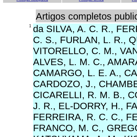
Artigos completos publ
1
da SILVA, A. C. R., FE
C. S., FURLAN, L. R.,
VITORELLO, C. M., VAN
ALVES, L. M. C., AMARA
CAMARGO, L. E. A., C
CARDOZO, J., CHAMBERG
CICARELLI, R. M. B.,
J. R., EL-DORRY, H., FA
FERREIRA, R. C. C., FE
FRANCO, M. C., GREGG