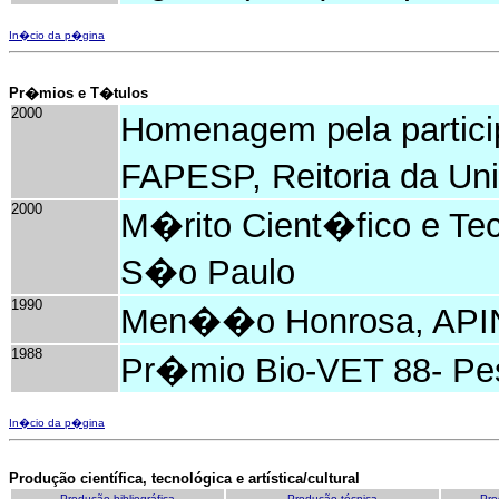
In�cio da p�gina
Pr�mios e T�tulos
2000
Homenagem pela parti
FAPESP, Reitoria da Un
2000
M�rito Cient�fico e Te
S�o Paulo
1990
Men��o Honrosa, AP
1988
Pr�mio Bio-VET 88- Pes
In�cio da p�gina
Produção científica, tecnológica e artística/cultural
Produção bibliográfica
Produção técnica
Pro