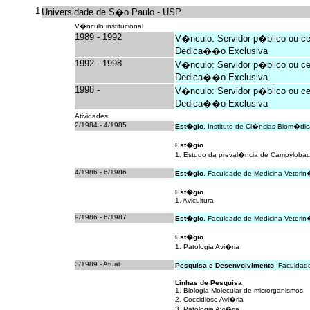
1
Universidade de S�o Paulo - USP
V�nculo institucional
1989 - 1992
V�nculo: Servidor p�blico ou cel
Dedica��o Exclusiva
1992 - 1998
V�nculo: Servidor p�blico ou cel
Dedica��o Exclusiva
1998 -
V�nculo: Servidor p�blico ou cel
Dedica��o Exclusiva
Atividades
2/1984 - 4/1985
Est�gio
, Instituto de Ci�ncias Biom�di
Est�gio
1. Estudo da preval�ncia de Campylobacte
4/1986 - 6/1986
Est�gio
, Faculdade de Medicina Veteri
Est�gio
1. Avicultura
9/1986 - 6/1987
Est�gio
, Faculdade de Medicina Veterin
Est�gio
1. Patologia Avi�ria
3/1989 - Atual
Pesquisa e Desenvolvimento
, Faculdad
Linhas de Pesquisa
1. Biologia Molecular de microrganismos
2. Coccidiose Avi�ria
3. Patologia Avi�ria