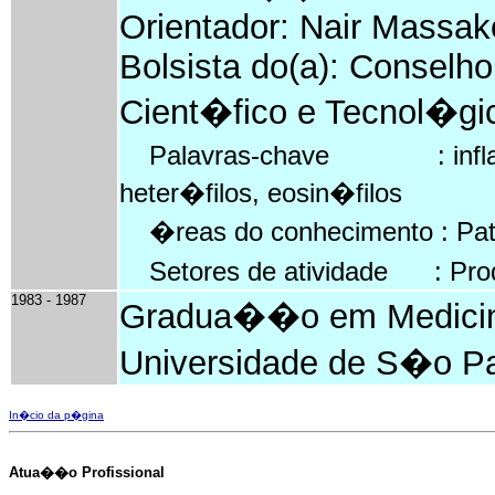
Orientador: Nair Massak
Bolsista do(a): Conselh
Cient�fico e Tecnol�gi
Palavras-chave : inflama�
heter�filos, eosin�filos
�reas do conhecimento : Pat
Setores de atividade : Prod
1983 - 1987
Gradua��o em Medicina
Universidade de S�o Pau
In�cio da p�gina
Atua��o Profissional