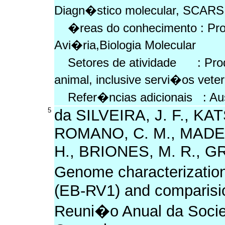
Diagn�stico molecular, SCARS
�reas do conhecimento : Prot
Avi�ria,Biologia Molecular
Setores de atividade : Pro
animal, inclusive servi�os vete
Refer�ncias adicionais : Au
5
da SILVEIRA, J. F., K
ROMANO, C. M., MADEI
H., BRIONES, M. R., G
Genome characterization
(EB-RV1) and comparision
Reuni�o Anual da Socie