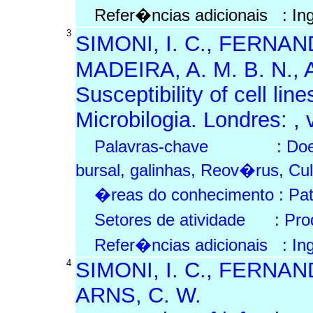
Refer�ncias adicionais : In
3
SIMONI, I. C., FERNAN
MADEIRA, A. M. B. N., 
Susceptibility of cell lin
Microbilogia. Londres: , 
Palavras-chave : Doen�a
bursal, galinhas, Reov�rus, Cu
�reas do conhecimento : Pat
Setores de atividade : Prod
Refer�ncias adicionais : In
4
SIMONI, I. C., FERNAND
ARNS, C. W.