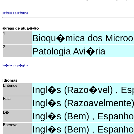
In�cio da p�gina
�reas de atua��o
1
Bioqu�mica dos Microo
2
Patologia Avi�ria
In�cio da p�gina
Idiomas
Entende
Ingl�s (Razo�vel) , Es
Fala
Ingl�s (Razoavelmente)
L�
Ingl�s (Bem) , Espanho
Escreve
Ingl�s (Bem) , Espanho