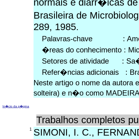
normais e diarr�icas d
Brasileira de Microbiolog
289, 1985.
Palavras-chave : Amostra
�reas do conhecimento : Micr
Setores de atividade : S
Refer�ncias adicionais : Br
Neste artigo o nome da autor
solteira) e n�o como MADEIRA
In�cio da p�gina
Trabalhos completos pu
1
SIMONI, I. C., FERNANDE