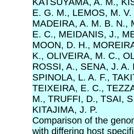
KATSUYAMA, A. M., KISH
E. G. M., LEMOS, M. V.
MADEIRA, A. M. B. N.,
E. C., MEIDANIS, J., ME
MOON, D. H., MOREIRA,
K., OLIVEIRA, M. C., OL
ROSSI, A., SENA, J. A. 
SPINOLA, L. A. F., TAKI
TEIXEIRA, E. C., TEZZ
M., TRUFFI, D., TSAI, S
KITAJIMA, J. P.
Comparison of the geno
with differing host specif