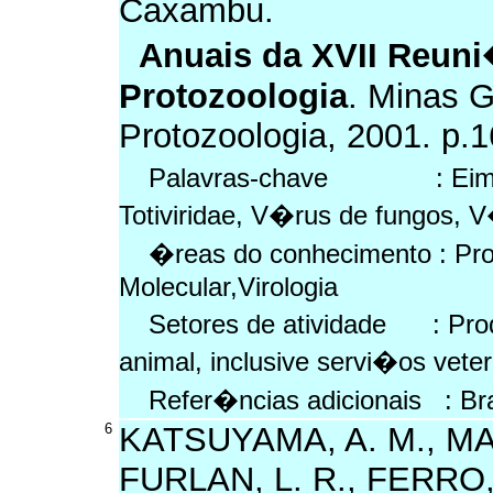
Caxambu.
Anuais da XVII Reun
Protozoologia
. Minas G
Protozoologia, 2001. p.1
Palavras-chave : Eimeria
Totiviridae, V�rus de fungos, 
�reas do conhecimento : Prot
Molecular,Virologia
Setores de atividade : Pro
animal, inclusive servi�os vete
Refer�ncias adicionais : Br
6
KATSUYAMA, A. M., MADE
FURLAN, L. R., FERRO, 