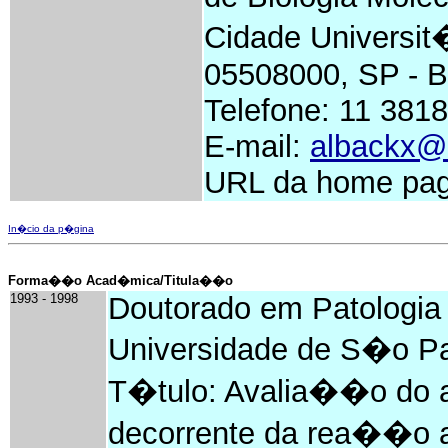
Cidade Universit
05508000, SP - Br
Telefone: 11 381
E-mail:
albackx@
URL da home page
In�cio da p�gina
Forma��o Acad�mica/Titula��o
1993 - 1998
Doutorado em Patologia
Universidade de S�o Pau
T�tulo: Avalia��o do a
decorrente da rea��o an