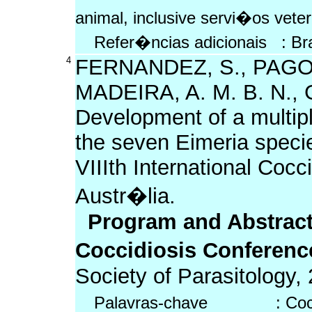
animal, inclusive servi�os vete
Refer�ncias adicionais : Br
4
FERNANDEZ, S., PAGOT
MADEIRA, A. M. B. N.,
Development of a multipl
the seven Eimeria specie
VIIIth International Coc
Austr�lia.
Program and Abstracts 
Coccidiosis Conferenc
Society of Parasitology, 
Palavras-chave : Coccidio