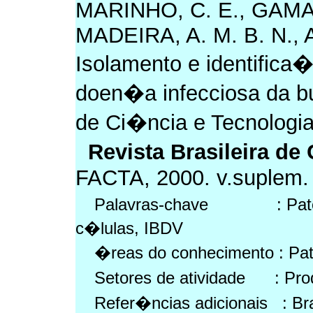
MARINHO, C. E., GAMA, 
MADEIRA, A. M. B. N., 
Isolamento e identific
doen�a infecciosa da b
de Ci�ncia e Tecnologi
Revista Brasileira d
FACTA, 2000. v.suplem. 
Palavras-chave : Patolog
c�lulas, IBDV
�reas do conhecimento : Pat
Setores de atividade : Prod
Refer�ncias adicionais : Br