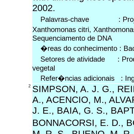
2002.
Palavras-chave : Projet
Xanthomonas citri, Xanthomona
Sequenciamento de DNA
�reas do conhecimento : Bact
Setores de atividade : Pro
vegetal
Refer�ncias adicionais : In
2
SIMPSON, A. J. G., REI
A., ACENCIO, M., ALVA
J. E., BAIA, G. S., BAP
BONNACORSI, E. D., B
M. R. S., BUENO, M. R