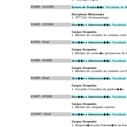
3/1989 - 12/1999
Ensino de Gradua��o
, Faculdade de M
Disciplinas Ministradas
1. VPT 514- Ornitopatologia
3/1992 - 12/1992
Dire��o e Administra��o
, Faculdade
Cargos Ocupados
1. Membro de conselho de unidade como 
8/1994 - Atual
Dire��o e Administra��o
, Faculdade
Cargos Ocupados
1. Membro de comiss�o permanente d
3/1996 - 9/1998
Dire��o e Administra��o
, Faculdade
Cargos Ocupados
1. Membro de conselho de unidade com R
5/1996 - Atual
Dire��o e Administra��o
, Faculdade
Cargos Ocupados
1. Conselho Consultivo de gradua��o
4/1997 - 9/1998
Dire��o e Administra��o
, Faculdade
Cargos Ocupados
1. Membro de colegiado superior
12/1997 - Atual
Dire��o e Administra��o
, Faculdade
Cargos Ocupados
1. Respons�vel pelo Ambulat�rio de Aves