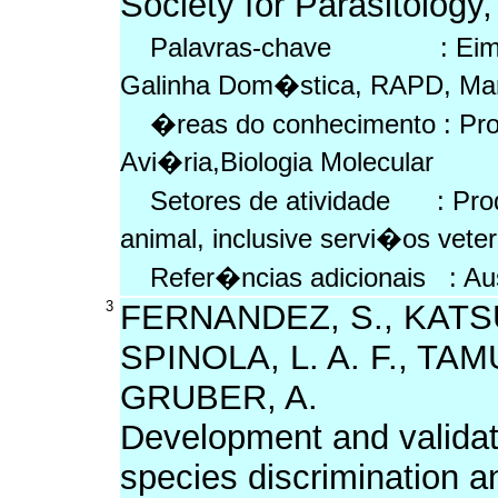
Society for Parasitology,
Palavras-chave : Eimeria
Galinha Dom�stica, RAPD, Mar
�reas do conhecimento : Prot
Avi�ria,Biologia Molecular
Setores de atividade : Pro
animal, inclusive servi�os vete
Refer�ncias adicionais : Au
3
FERNANDEZ, S., KATSU
SPINOLA, L. A. F., TAM
GRUBER, A.
Development and validat
species discrimination 