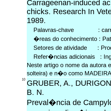
Carrageenan-induced ac
chicks. Research In Vete
1989.
Palavras-chave : carrage
�reas do conhecimento : Pat
Setores de atividade : Prod
Refer�ncias adicionais : In
Neste artigo o nome da autor
solteira) e n�o como MADEIRA
10
GRUBER, A., DURIGON, 
B. N.
Preval�ncia de Campylob