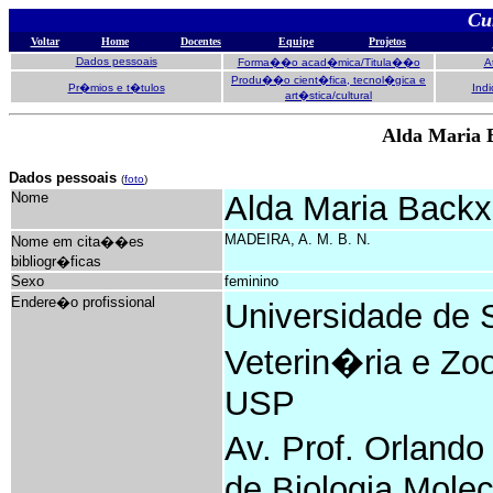
Cu
Voltar
Home
Docentes
Equipe
Projetos
Dados pessoais
Forma��o acad�mica/Titula��o
A
Produ��o cient�fica, tecnol�gica e
Pr�mios e t�tulos
Ind
art�stica/cultural
Alda Maria 
Dados pessoais
(
foto
)
Nome
Alda Maria Back
MADEIRA, A. M. B. N.
Nome em cita��es
bibliogr�ficas
Sexo
feminino
Endere�o profissional
Universidade de 
Veterin�ria e Zoo
USP
Av. Prof. Orland
de Biologia Molec