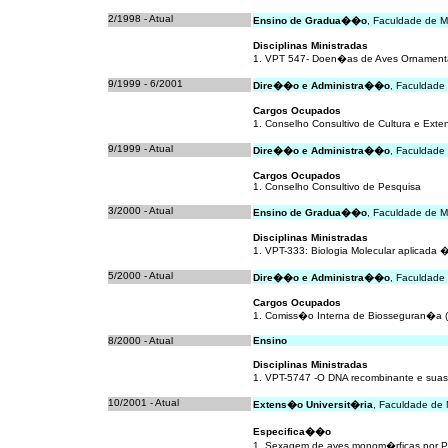
2/1998 - Atual
Ensino de Gradua��o
, Faculdade de M
Disciplinas Ministradas
1. VPT 547- Doen�as de Aves Ornamentai
9/1999 - 6/2001
Dire��o e Administra��o
, Faculdade
Cargos Ocupados
1. Conselho Consultivo de Cultura e Ext
9/1999 - Atual
Dire��o e Administra��o
, Faculdade
Cargos Ocupados
1. Conselho Consultivo de Pesquisa
3/2000 - Atual
Ensino de Gradua��o
, Faculdade de M
Disciplinas Ministradas
1. VPT-333: Biologia Molecular aplicada 
5/2000 - Atual
Dire��o e Administra��o
, Faculdade
Cargos Ocupados
1. Comiss�o Interna de Biosseguran�a (
8/2000 - Atual
Ensino
Disciplinas Ministradas
1. VPT-5747 -O DNA recombinante e suas
10/2001 - Atual
Extens�o Universit�ria
, Faculdade de 
Especifica��o
1. Sexagem de aves monom�rficas por 